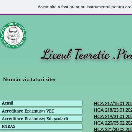
Acest site a fost creat cu instrumentul pentru crea
Liceul Teoretic „Pi
Număr vizitatori site:
Acasă
HCA 217/15.01.20
HCA 218/23.01.20
Acreditare Erasmus+/ VET
HCA 219/31.01.20
Acreditare Erasmus+/ Ed. școlară
HCA 220/05.02.20
PNRAS
HCA 221/20.02.20