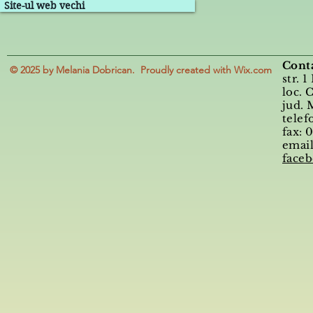
Site-ul web vechi
Conta
© 2025 by Melania Dobrican. Proudly created with Wix.com
str. 1
loc. 
jud.
telef
fax: 
emai
face